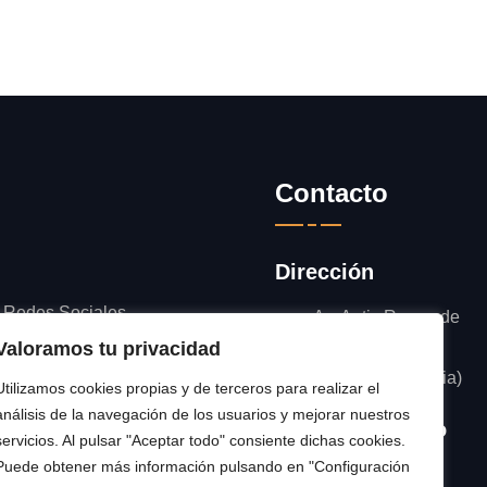
Contacto
Dirección
d Redes Sociales
Av. Antic Regne de
Valoramos tu privacidad
Valencia, 49 -
Catadau (Valencia)
Utilizamos cookies propias y de terceros para realizar el
análisis de la navegación de los usuarios y mejorar nuestros
Número / Correo
servicios. Al pulsar "Aceptar todo" consiente dichas cookies.
Puede obtener más información pulsando en "Configuración
962 369 336