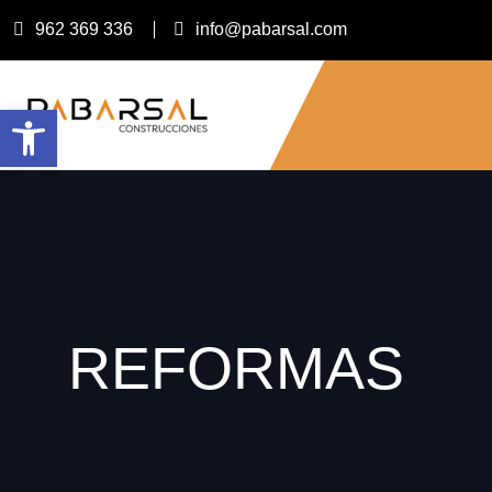
962 369 336
info@pabarsal.com
Abrir barra de herramientas
REFORMAS