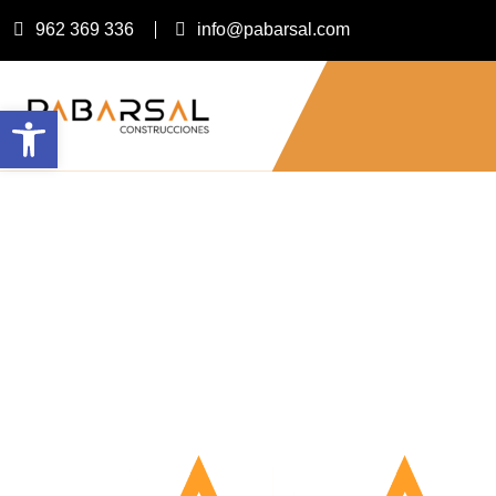
962 369 336
info@pabarsal.com
Abrir barra de herramientas