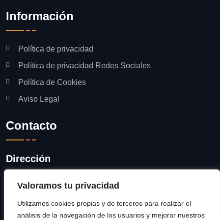
Información
Política de privacidad
Política de privacidad Redes Sociales
Política de Cookies
Aviso Legal
Contacto
Dirección
Av. Antic Regne de Valencia, 49 -
Valoramos tu privacidad
Catadau (Valencia)
Utilizamos cookies propias y de terceros para realizar el
Número / Correo
análisis de la navegación de los usuarios y mejorar nuestros