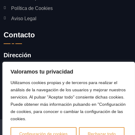
Política de Cookies
Aviso Legal
Contacto
Dirección
Av. Antic Regne de Valencia, 49 -
Valoramos tu privacidad
Catadau (Valencia)
Utilizamos cookies propias y de terceros para realizar el
Número / Correo
análisis de la navegación de los usuarios y mejorar nuestros
servicios. Al pulsar "Aceptar todo" consiente dichas cookies.
962 369 336
info@pabarsal.com
Puede obtener más información pulsando en "Configuración
de cookies, para conocer o cambiar la configuración de las
cookies.
Facebook
Instagram
Twitter
Configuración de cookies
Rechazar todo