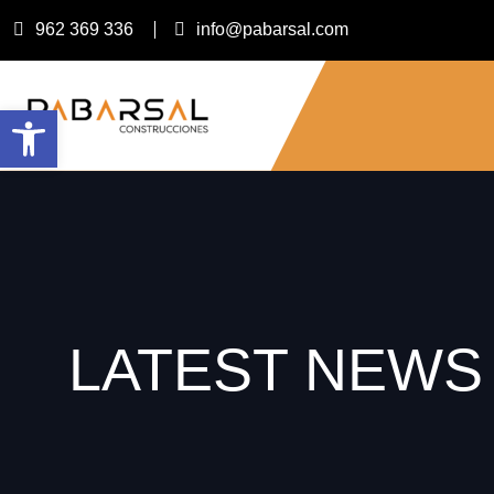
962 369 336
info@pabarsal.com
Abrir barra de herramientas
LATEST NEWS